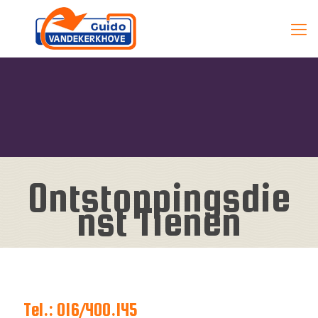
Ontstoppingsdie
nst Tienen
Tel.: 016/400.145