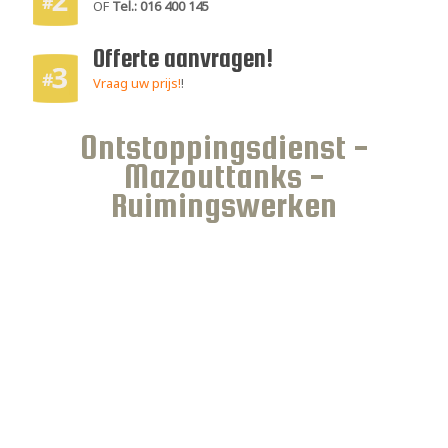
OF
Tel.: 016 400 145
Offerte aanvragen!
Vraag uw prijs!
!
Ontstoppingsdienst -
Mazouttanks -
Ruimingswerken
Al 20 jaar is Guido Vandekerkhove uw specialist in het
reinigen
,
neturaliseren
& verwijderen
van
mazouttanks,
ontstoppingsdienst
en het
ledigen & reingigen van uw
sceptische put, vetputten, waterzuiveringsstations
en
regenwaterputten.
kwalitatief hoogstaand werk