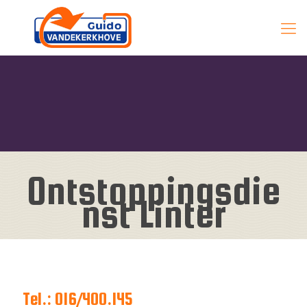
Ontstoppingsdie
nst Linter
Tel.: 016/400.145