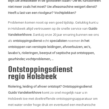
Blijft uw afwaswater in de gootsteen staan? Uw wc functioneert
niet meer zoals het moet? Uw afwasmachine weigert dienst?
Heeft u last van een rioolgeur? Vochtplekken?
Problemen komen nooit op een goed tijdstip. Gelukkig kunt u
in Holsbeek altijd vertrouwen op de snelle service van
Guido
Vandekerkhove
. Dankzij onze 20 jaar ervaring kunnen we ons
als
ontstoppingsdienst
echt
specialisten
noemen
in het
ontstoppen van verstopte leidingen, afvoerbuizen, wc's,
lavabo's, rioleringen, beerput of septische put ontstoppen,
geurhinder, vochtproblemen, ..
.
Ontstoppingsdienst
regio Holsbeek
Riolering, leiding of afvoer ontstopt?
Ontstoppingsdienst
Guido Vandekerkhove
komt zo snel mogelijk naar u in
Holsbeek toe met doeltreffende ontstoppingsapparatuur om
met water onder hoge druk en eventueel een mechanische