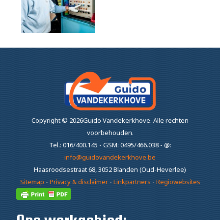
Copyright ©
2026Guido Vandekerkhove.
Alle rechten
voorbehouden.
Tel.: 016/400.145 - GSM: 0495/466.038 - @:
info@guidovandekerkhove.be
Haasroodsestraat 68, 3052 Blanden (Oud-Heverlee)
Sitemap
-
Privacy & disclaimer
-
Linkpartners
-
Regiowebsites