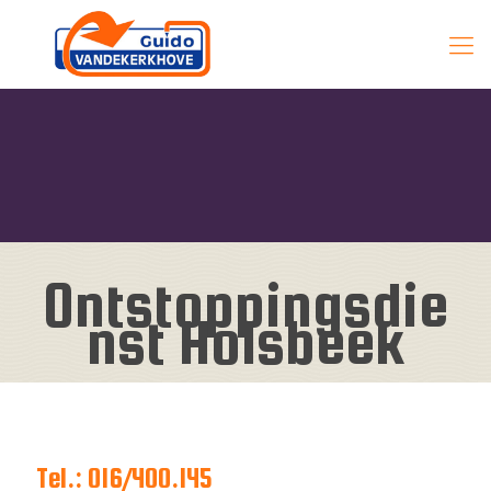
Ontstoppingsdie
nst Holsbeek
Tel.: 016/400.145