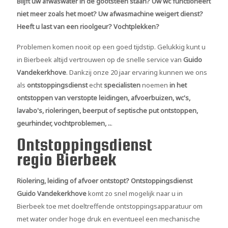
Blijft uw afwaswater in de gootsteen staan? Uw wc functioneert
niet meer zoals het moet? Uw afwasmachine weigert dienst?
Heeft u last van een rioolgeur? Vochtplekken?
Problemen komen nooit op een goed tijdstip. Gelukkig kunt u
in Bierbeek altijd vertrouwen op de snelle service van
Guido
Vandekerkhove
. Dankzij onze 20 jaar ervaring kunnen we ons
als
ontstoppingsdienst
echt
specialisten
noemen
in het
ontstoppen van verstopte leidingen, afvoerbuizen, wc's,
lavabo's, rioleringen, beerput of septische put ontstoppen,
geurhinder, vochtproblemen, ..
.
Ontstoppingsdienst
regio Bierbeek
Riolering, leiding of afvoer ontstopt?
Ontstoppingsdienst
Guido Vandekerkhove
komt zo snel mogelijk naar u in
Bierbeek toe met doeltreffende ontstoppingsapparatuur om
met water onder hoge druk en eventueel een mechanische