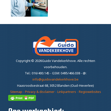
Copyright ©
2026Guido Vandekerkhove.
Alle rechten
voorbehouden.
Tel.: 016/400.145 - GSM: 0495/466.038 - @:
info@guidovandekerkhove.be
Haasroodsestraat 68, 3052 Blanden (Oud-Heverlee)
Sitemap
-
Privacy & disclaimer
-
Linkpartners
-
Regiowebsites