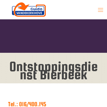
Ontstoppingsdie
nst Bierbeek
Tel.: 016/400.145