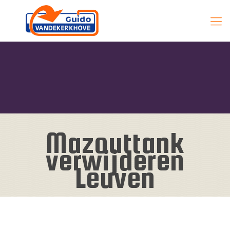
Mazouttank
verwijderen
Leuven