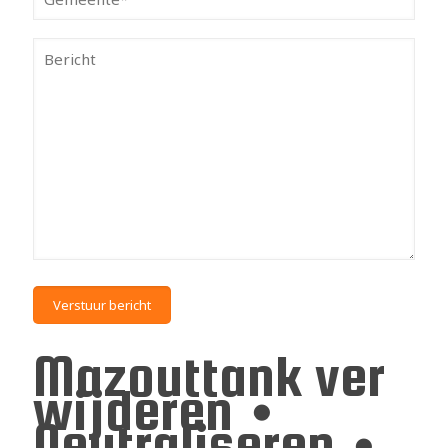
Mazouttank ver
wijderen •
Neutraliseren •