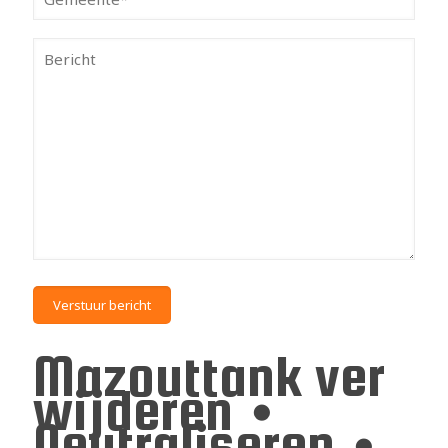
Mazouttank ver
wijderen •
Neutraliseren •