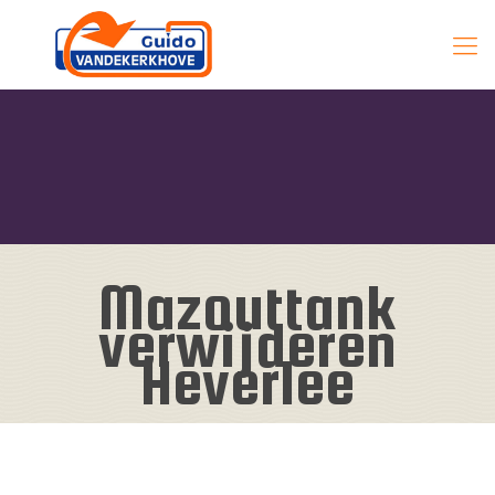
Mazouttank
verwijderen
Heverlee