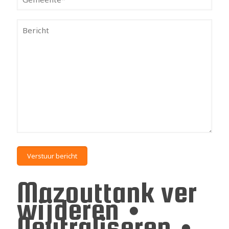
Mazouttank ver
wijderen •
Neutraliseren •