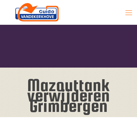
Mazouttank
verwijderen
Grimbergen