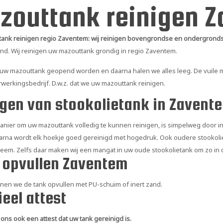
zouttank reinigen 
ank reinigen regio Zaventem: wij reinigen bovengrondse en ondergrond
and. Wij reinigen uw mazouttank grondig in regio Zaventem.
 uw mazouttank geopend worden en daarna halen we alles leeg. De vuile 
erwerkingsbedrijf. D.w.z. dat we uw mazouttank reinigen.
igen van stookolietank in Zavent
anier om uw mazouttank volledig te kunnen reinigen, is simpelweg door in
arna wordt elk hoekje goed gereinigd met hogedruk. Ook oudere stookolie
eem. Zelfs daar maken wij een mangat in uw oude stookolietank om zo in 
 opvullen Zaventem
nen we de tank opvullen met PU-schuim of inert zand.
ieel attest
n ons ook een attest dat uw tank gereinigd is.