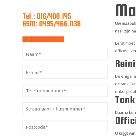
Ma
Tel.: 016/400.145
GSM: 0495/466.038
Uw mazoutt
naar zijn h
Gratis prijs aanvragen!
Eerst moet
officieel v
Rein
De enige m
de tank. Da
enkel probl
Tank
Daarna kun
Offic
U krijgt va