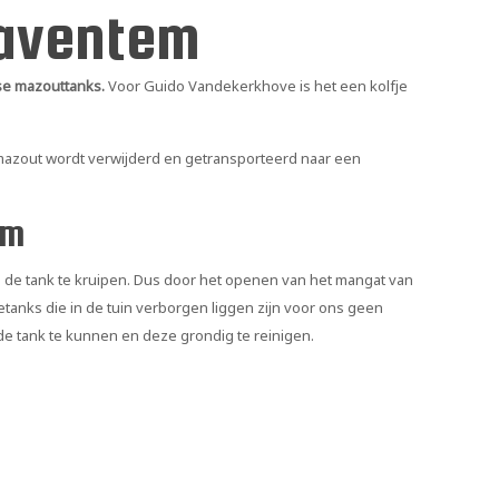
Zaventem
se mazouttanks.
Voor Guido Vandekerkhove is het een kolfje
mazout wordt verwijderd en getransporteerd naar een
em
 de tank te kruipen. Dus door het openen van het mangat van
tanks die in de tuin verborgen liggen zijn voor ons geen
de tank te kunnen en deze grondig te reinigen.