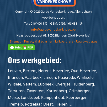
Copyright ©
2026Guido Vandekerkhove.
Alle rechten
voorbehouden.
Tel.: 016/400.145 - GSM: 0495/466.038 - @:
info@guidovandekerkhove.be
Haasroodsestraat 68, 3052 Blanden (Oud-Heverlee)
Sitemap
-
Privacy & disclaimer
-
Linkpartners
-
Regiowebsites
Ons werkgebied:
Leuven, Bertem, Herent, Heverlee, Oud-Heverlee,
Blanden, Vaalbeek, Linden, Haasrode, Winksele,
Wilsele, Veltem, Lubbeek, Overijse, Huldenberg,
Tervuren, Zaventem, Kortenberg, Grimbergen,
Meise, Londezeel, Kampenhout, Keerbergen,
Tremelo, Rotselaar, Diest, Tienen, ...