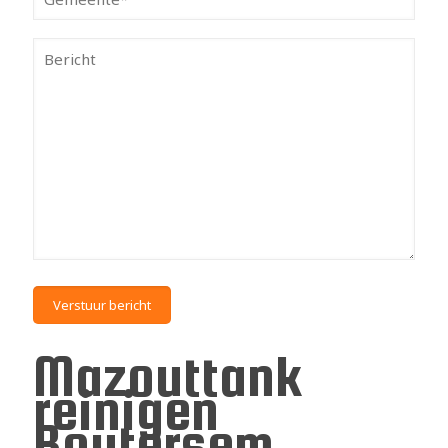
Mazouttank
reinigen
Boutersem