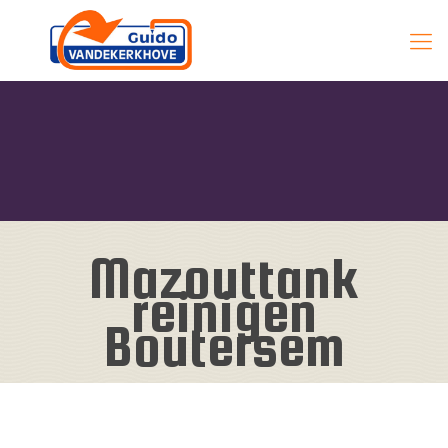
Mazouttank
reinigen
Boutersem