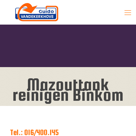
Mazouttank
reinigen Binkom
Tel.: 016/400.145